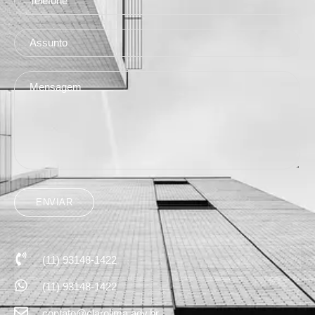
(11) 93148-1422
(11) 93148-1422
contato@clarolima.adv.br